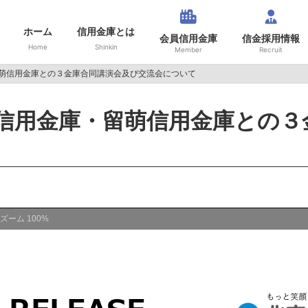
ホーム
信用金庫とは
会員信用金庫
信金採用情報
Home
Shinkin
Member
Recruit
萌信用金庫との３金庫合同講演会及び交流会について
信用金庫・留萌信用金庫との３
ズーム
100%