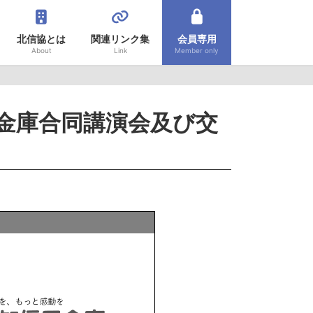
北信協とは
関連リンク集
会員専用
About
Link
Member only
金庫合同講演会及び交