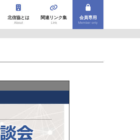
北信協とは
関連リンク集
会員専用
About
Link
Member only