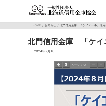
コ
ナ
ン
ビ
テ
ゲ
ン
ー
ツ
シ
HOME
お知らせ
北門信用金庫 「ケイエール」活用
へ
ョ
ス
ン
キ
に
北門信用金庫 「ケイ
ッ
移
プ
動
2024年7月16日
ページ
1
/
2