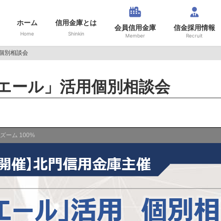
ホーム
信用金庫とは
会員信用金庫
信金採用情報
Home
Shinkin
Member
Recruit
個別相談会
エール」活用個別相談会
ズーム
100%