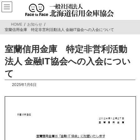
コ
ナ
ン
ビ
テ
ゲ
ン
ー
HOME
お知らせ
ツ
シ
室蘭信用金庫 特定非営利活動法人 金融IT協会への入会について
へ
ョ
ス
ン
キ
に
室蘭信用金庫 特定非営利活動
ッ
移
プ
動
法人 金融IT協会への入会につい
て
2025年1月6日