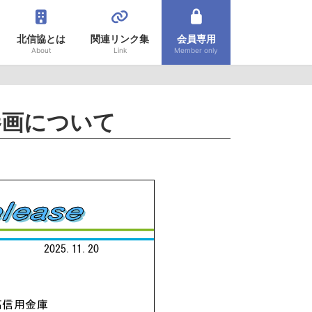
北信協とは
関連リンク集
会員専用
About
Link
Member only
参画について