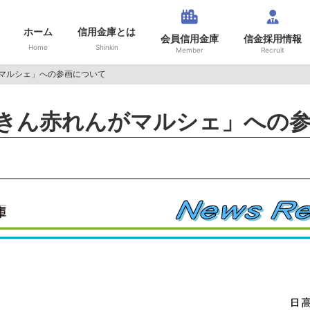
ホーム
信用金庫とは
会員信用金庫
信金採用情報
Home
Shinkin
Member
Recruit
マルシェ」への参画について
きん赤れんがマルシェ」への