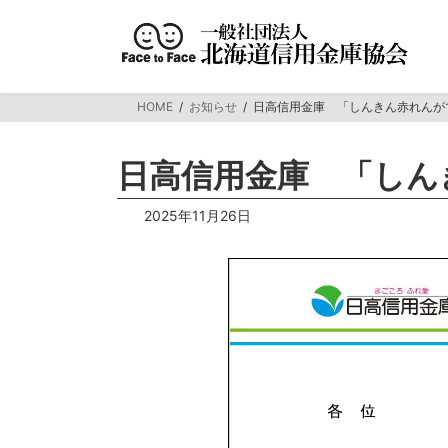
コ
ナ
ン
ビ
テ
ゲ
ン
ー
ツ
シ
HOME
お知らせ
日高信用金庫 「しんきん赤れんが
へ
ョ
ス
ン
キ
に
日高信用金庫 「しん
ッ
移
プ
動
2025年11月26日