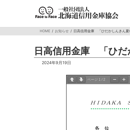
コ
ナ
ン
ビ
テ
ゲ
ン
ー
ツ
シ
HOME
お知らせ
日高信用金庫 「ひだかしんきん夏
へ
ョ
ス
ン
キ
に
日高信用金庫 「ひだ
ッ
移
プ
動
2024年9月19日
ページ
1
/
2