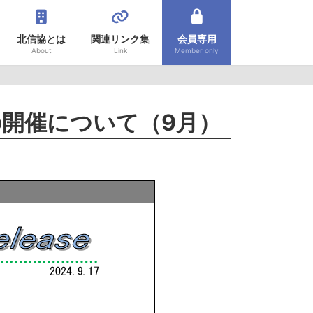
北信協とは
関連リンク集
会員専用
About
Link
Member only
開催について（9月）