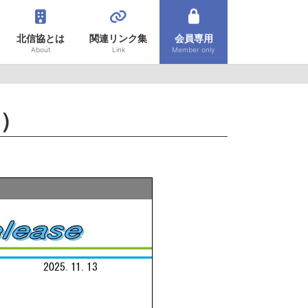
北信協とは
関連リンク集
会員専用
About
Link
Member only
月）