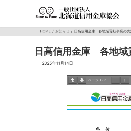
コ
ナ
ン
ビ
テ
ゲ
ン
ー
ツ
シ
HOME
お知らせ
日高信用金庫 各地域貢献事業の実
へ
ョ
ス
ン
キ
に
日高信用金庫 各地域
ッ
移
プ
動
2025年11月14日
ページ
1
/
2