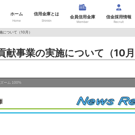
ホーム
信用金庫とは
会員信用金庫
信金採用情報
Home
Shinkin
Member
Recruit
施について（10月）
貢献事業の実施について（10
ズーム
100%