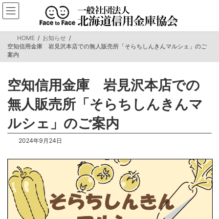
コ
ナ
ン
ビ
テ
ゲ
ン
ー
HOME
お知らせ
ツ
シ
空知信用金庫 岩見沢本店での無人販売所「そらちしんきんマルシェ」のご
へ
ョ
案内
ス
ン
キ
に
ッ
移
空知信用金庫 岩見沢本店での
プ
動
無人販売所「そらちしんきんマ
ルシェ」のご案内
2024年9月24日