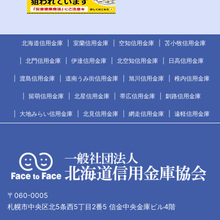
北海道信用金庫
室蘭信用金庫
空知信用金庫
苫小牧信用金庫
北門信用金庫
伊達信用金庫
北空知信用金庫
日高信用金庫
渡島信用金庫
道南うみ街信用金庫
旭川信用金庫
稚内信用金庫
留萌信用金庫
北星信用金庫
帯広信用金庫
釧路信用金庫
大地みらい信用金庫
北見信用金庫
網走信用金庫
遠軽信用金庫
〒060-0005
札幌市中央区北5条西5丁目2番5 信金中央金庫ビル4階