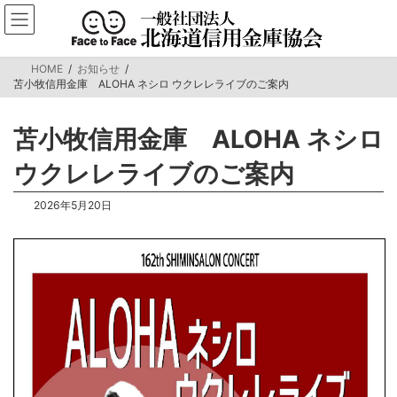
コ
ナ
ン
ビ
テ
ゲ
ン
ー
HOME
お知らせ
ツ
シ
苫小牧信用金庫 ALOHA ネシロ ウクレレライブのご案内
へ
ョ
ス
ン
キ
に
苫小牧信用金庫 ALOHA ネシロ
ッ
移
プ
動
ウクレレライブのご案内
2026年5月20日