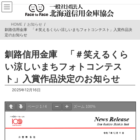
コ
ナ
ン
ビ
テ
ゲ
ン
ー
HOME
お知らせ
ツ
シ
釧路信用金庫 「＃笑えるくらい涼しいまちフォトコンテスト」入賞作品決
へ
ョ
定のお知らせ
ス
ン
キ
に
ッ
移
釧路信用金庫 「＃笑えるくら
プ
動
い涼しいまちフォトコンテス
ト」入賞作品決定のお知らせ
2025年12月16日
ページ
1
/
4
ズーム
100%