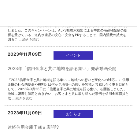
北海道水産品応援キャンペーンに参加しました
12月5日10時から、新千歳空港2階センタープラザにおいて、「北海道水産品応
援キャンペーン」（北洋銀行主催）が開催され、道内から9信用金庫が参加いた
しました。このキャンペーンは、ALPS処理水放出による中国の海産物禁輸の影
響を受けている、道内水産品の安心・安全をPRすることで、国内消費の拡大を
図るこ …
続きを読む
2023年11月09日
イベント
2023年「信用金庫と共に地域を語る集い」発表動画公開
「2023信用金庫と共に地域を語る集い ～地域への想いと変化への対応～」 信用
金庫の社会的使命や役割とは何か？地域への想いを皆様と共感し合う事を目的と
して、2023年9月26日に「信用金庫と共に地域を語る集い」を開催しました。
地域に密着し課題と向き合い、お客さまと共に取り組んだ事例を信用金庫職員と
取 …
続きを読む
2023年11月09日
お知らせ
遠軽信用金庫千歳支店開設