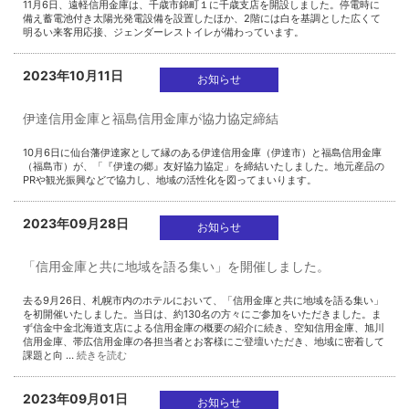
11月6日、遠軽信用金庫は、千歳市錦町１に千歳支店を開設しました。停電時に
備え蓄電池付き太陽光発電設備を設置したほか、2階には白を基調とした広くて
明るい来客用応接、ジェンダーレストイレが備わっています。
2023年10月11日
お知らせ
伊達信用金庫と福島信用金庫が協力協定締結
10月6日に仙台藩伊達家として縁のある伊達信用金庫（伊達市）と福島信用金庫
（福島市）が、「『伊達の郷』友好協力協定」を締結いたしました。地元産品の
PRや観光振興などで協力し、地域の活性化を図ってまいります。
2023年09月28日
お知らせ
「信用金庫と共に地域を語る集い」を開催しました。
去る9月26日、札幌市内のホテルにおいて、「信用金庫と共に地域を語る集い」
を初開催いたしました。当日は、約130名の方々にご参加をいただきました。ま
ず信金中金北海道支店による信用金庫の概要の紹介に続き、空知信用金庫、旭川
信用金庫、帯広信用金庫の各担当者とお客様にご登壇いただき、地域に密着して
課題と向 …
続きを読む
2023年09月01日
お知らせ