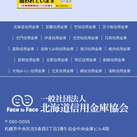
北海道信用金庫
室蘭信用金庫
空知信用金庫
苫小牧信用金庫
北門信用金庫
伊達信用金庫
北空知信用金庫
日高信用金庫
渡島信用金庫
道南うみ街信用金庫
旭川信用金庫
稚内信用金庫
留萌信用金庫
北星信用金庫
帯広信用金庫
釧路信用金庫
大地みらい信用金庫
北見信用金庫
網走信用金庫
遠軽信用金庫
〒060-0005
札幌市中央区北5条西5丁目2番5 信金中央金庫ビル4階