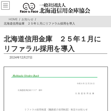
コ
ナ
ン
ビ
テ
ゲ
ン
ー
HOME
お知らせ
ツ
シ
北海道信用金庫 ２５年１月にリファラル採用を導入
へ
ョ
ス
ン
キ
に
北海道信用金庫 ２５年１月に
ッ
移
プ
動
リファラル採用を導入
2024年12月27日